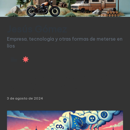
Saltar
al
Jesús Gómez
contenido
Empresa, tecnología y otras formas de meterse en
líos
El CO2 y los vehículos en
la Unión Europea
3 de agosto de 2024