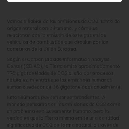
Vamos a hablar de las emisiones de CO2, tanto de
origen natural como humano, y cómo se
relacionan con la emisión de este gas en los
vehículos de combustión que circulan por las
carreteras de la Unión Europea.
Según el Carbon Dioxide Information Analysis
Center (CDIAC), la Tierra emite aproximadamente
770 gigatoneladas de CO2 al año por procesos
naturales, mientras que las emisiones humanas
suman alrededor de 36 gigatoneladas anualmente.
Estos números pueden ser sorprendentes. A
menudo pensamos en las emisiones de CO2 como
un problema exclusivamente humano, pero la
verdad es que la Tierra misma emite una cantidad
significativa de CO2 de forma natural, a través de